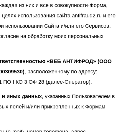
аждая из них и все в совокупности-Форма,
елях использования сайта antifraud2.ru и его
ри использовании Сайта и/или его Сервисов,
огласие на обработку моих персональных
 ответственностью «ВЕБ АНТИФРОД» (ООО
00309530)
, расположенному по адресу:
Э 1 ПО I КО 3 ОФ 28 (далее-Оператор).
х и иных данных
, указанных Пользователем в
вых полей и/или прикрепленных к Формам
ы (e-mail), номер телефона, адрес